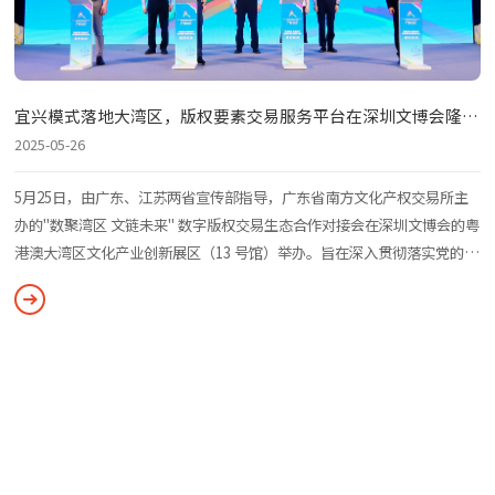
砂
宜兴模式落地大湾区，版权要素交易服务平台在深圳文博会隆重
签约共建
2025-05-26
展
、国
5月25日，由广东、江苏两省宣传部指导，广东省南方文化产权交易所主
器
办的"数聚湾区 文链未来" 数字版权交易生态合作对接会在深圳文博会的粤
完
港澳大湾区文化产业创新展区（13 号馆）举办。旨在深入贯彻落实党的二
呈
十大关于实施国家文化数字化战略等重要部署，助力文化数据要素安全流
通和价值释放。