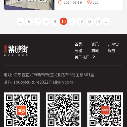
2024年江苏国际服务贸易展览会（马
件作品将在龙窑的熊熊烈火中接受洗
2024-08-19
525
来西亚站）在万众瞩目中拉下帷幕，展
礼，绽放出更加绚丽的光彩。
会依托“一带一路”倡议，深化了中马
经济联系，为企业出海提供了机遇。在
...
6
7
8
9
10
11
12
13
14
...
这场汇聚全球服务贸易精英的璀璨舞台
上，卓易文化以紫砂为媒，不仅展现了
中华文化的博大精深，更以创新的姿态
引领了紫砂艺术的新风尚。
首页
资讯
元宇宙
展览
商城
服务
关于我们
IP
地址: 江苏省宜兴市新街街道兴业路298号主楼501室
邮箱: zhuoyiculture2022@aliyun.com