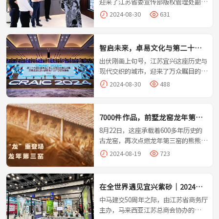
迎来了江苏省委宣传部版权管理处副处
如紫·砂易等投资成果的一次重要检
长，三级调研员袁学术；无锡市委宣传
阅。作为卓易文化的重要投资方，江苏
2024-08-30
631
部常务副部长蔡文煜一行；宜兴市委常
省文投集团为卓易文化的稳健发展提供
委、宣传部部长、统战部部长马钟一行
了坚实的后盾。王国丰一行的到来，不
的访问。此次访问不仅是对卓易文化在
仅体现了文投集团对卓易文化的高度关
智启未来，卓易文化与第二十六
文化产业领域内辛勤耕耘与卓越成就的
注与信任，也预示着双方在未来将有更
届机器人大赛总决赛共舞
出伏刚画上句号，江苏宜兴这座历史与
认可，更为卓易文化未来的发展注入了
多深层次、宽领域的合作机遇。
现代交织的城市，迎来了万众瞩目的第
新的活力与灵感。在热情洋溢的氛围
二十六届中国机器人及人工智能大赛总
中，袁学术副处长一行深入了解了卓易
2024-08-30
488
决赛开幕式暨机器人新质生产力产学研
文化的企业文化精髓、创新项目亮点以
对接会。本次大赛由中国机器人及人工
及市场发展战略。
智能大赛组委会与江苏省宜兴市人民政
7000件作品，前墅龙窑龙年第三
府携手主办，于2024年8月24日至26
窑即将开启
8月22日，这座承载着600多年历史的
日，在风景秀丽的宜兴市窑湖小镇开
古龙窑，再次点燃龙年第三窑的熊熊火
展。江苏卓易文化发展有限公司，作为
焰。前墅龙窑，作为我国仅存的明代活
本次活动的鼎力赞助者，以其深厚的文
2024-08-19
723
龙窑之一，其厚重的历史底蕴和卓越的
化底蕴和前瞻的数字化转型视野，为大
陶瓷艺术，已然成为宜兴的骄傲。前墅
赛增添了独特的魅力与活力。比赛现场
龙窑被列为“全国重点文物保护单
如火如荼，科技精英们竞相展示着前沿
在全世界遇见宜兴紫砂｜2024江
位”，龙窑烧制技艺荣获江苏省非物质
的机器人技术和研究成果，也吸引了众
苏服贸展（马来西亚站）圆满落
中马建交50周年之际，由江苏省商务厅
文化遗产，它不断吸引着紫砂爱好者和
多业界精英的积极参与共同探讨技术创
幕
主办，马来西亚江苏总商会协办的
文化学者的目光。本次烧窑约有7000
新与产业升级的新路径。