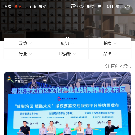
首页
资讯
元宇宙
展览
商城
服务
关于我们
意见反馈
政策
展讯
拍卖
行业
IP焕新
品牌
首页
>
资讯