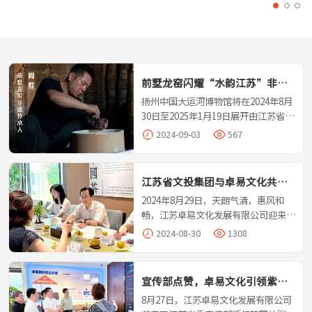
果
升
前墅龙窑闪耀“水韵江苏”非遗
季，千年窑火续新章
扬州中国大运河博物馆将在2024年8月
30日至2025年1月19日展开由江苏省文
化和旅游厅主办，扬州中国大运河博物
2024-09-03
567
馆、江苏省非物质文化遗产保护中心联
合承办的“水韵江苏·精彩非遗”展示
季活动，前墅龙窑将开展为期10天的非
江苏省文投集团与卓易文化共绘
遗盛宴。
文化产业新蓝图
2024年8月29日，天朗气清，惠风和
畅，江苏卓易文化发展有限公司迎来了
省文投集团副总经理、党委委员兼省大
2024-08-30
1308
运河投资公司董事长王国丰先生一行；
无锡市创新投资集团有限公司副总裁张
伟民的调研，卓易文化总经理王吉全程
宣传部点赞，卓易文化引领紫砂
接待。此次调研，不仅是对卓易文化日
艺术绽放新魅力
8月27日，江苏卓易文化发展有限公司
常运营的深入考察，更是对其核心项目