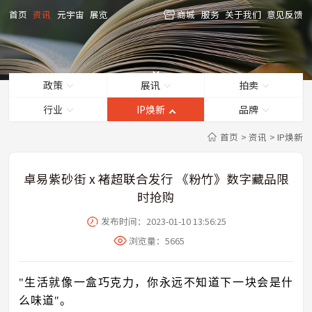
首页
资讯
元宇宙
展览
商城
服务
关于我们
意见反馈
政策
展讯
拍卖
行业
IP焕新
品牌
首页
>
资讯
>
IP焕新
卓易紫砂街 x 褚超联合发行 《粉竹》数字藏品限
时抢购
发布时间：2023-01-10 13:56:25
浏览量：
5665
"生活就像一盒巧克力，你永远不知道下一块会是什
么味道"。