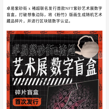
卓易紫砂街 x 褚超联名发行首款NFT紫砂艺术展数字
盲盒，打破想象边际，将《粉竹》版画生成随机艺术
藏品碎片，并进行区块链数字认证。