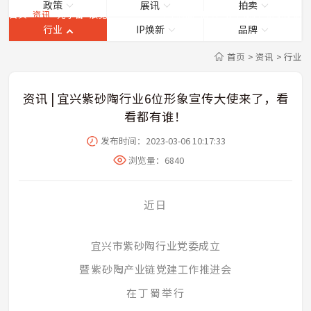
政策
展讯
拍卖
首页
资讯
元宇宙
展览
商城
服务
关于我们
意见反馈
行业
IP焕新
品牌
首页
>
资讯
>
行业
资讯 | 宜兴紫砂陶行业6位形象宣传大使来了，看
看都有谁！
发布时间：2023-03-06 10:17:33
浏览量：
6840
近日
宜兴市紫砂陶行业党委成立
暨
紫砂陶产业链党建工作推进会
在丁蜀举行