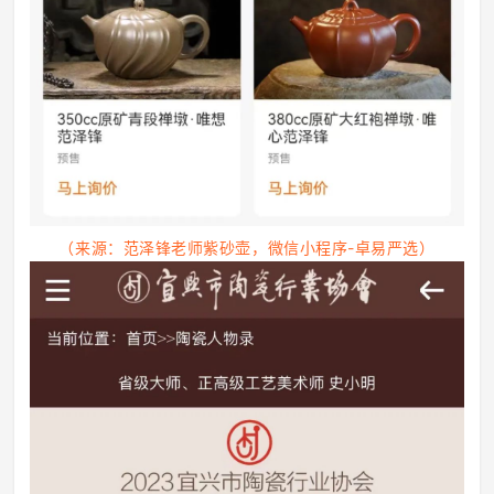
（来源：范泽锋老师紫砂壶，微信小程序-卓易严选）