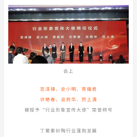
会上
范泽锋、史小明、蒋雍君
许艳春、谈燕华、厉上清
被授予“行业形象宣传大使”荣誉称号
丁蜀紫砂陶行业蓬勃发展