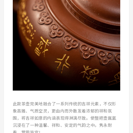
此款茶壶完美地融合了一系列传统的吉祥元素，不仅形
象高雅、气质空灵，更由内而外散发着浓郁的祥和氛
围，将吉祥如意的内涵表现得淋漓尽致。使整把壶氤氲
沉浸在了一种温馨、祥和、安定的气韵之中。隽永耐
看，赏用皆宜！