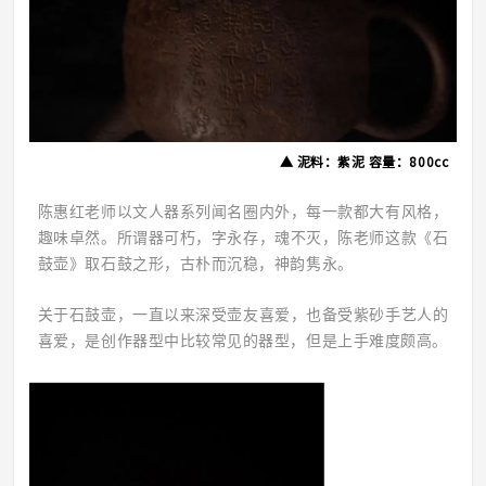
▲
泥料：紫泥 容量：800cc
陈惠红老师以文人器系列闻名圈内外，每一款都大有风格，
趣味卓然。所谓器可朽，字永存，魂不灭，陈老师这款《石
鼓壶》取石鼓之形，古朴而沉稳，神韵隽永。
关于石鼓壶，一直以来深受壶友喜爱，也备受紫砂手艺人的
喜爱，是创作器型中比较常见的器型，但是上手难度颇高。