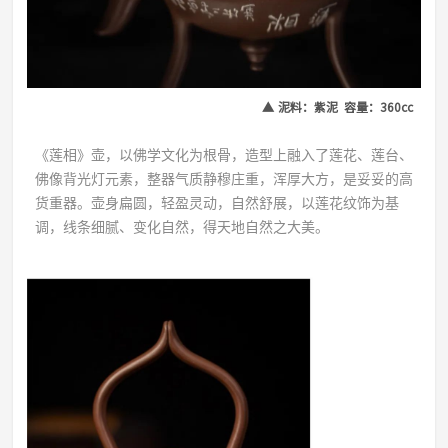
▲
泥料：紫泥 容量：360cc
《莲相》壶，以佛学文化为根骨，造型上融入了莲花、莲台、
佛像背光灯元素，整器气质静穆庄重，浑厚大方，是妥妥的高
货重器。壶身扁圆，轻盈灵动，自然舒展，以莲花纹饰为基
调，线条细腻、变化自然，得天地自然之大美。