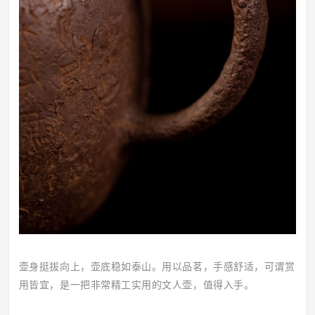
壶身挺拔向上，壶底稳如泰山。用以品茗，手感舒适，可谓赏
用皆宜，是一把非常精工实用的文人壶，值得入手。