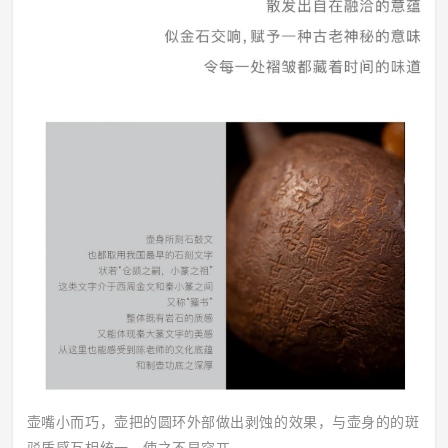
壶嘴小而巧，壶把的圆环外部做出剥蚀的效果，与壶身的的斑