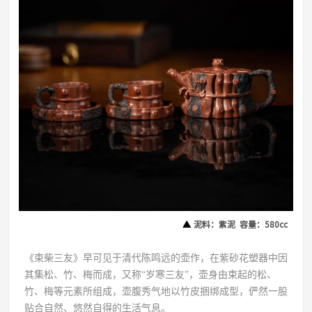
▲
泥料：紫泥 容量：580cc
《束柴三友》早可见于清代陈鸣远的壶作，在紫砂花塑器中因
其集松、竹、梅而成，又称“岁寒三友”，壶身由束起的松、
竹、梅等元素所组成，壶腹秀气地以竹皮捆绑成型，俨然一股
贴合自然、悠然自得的生活气息。