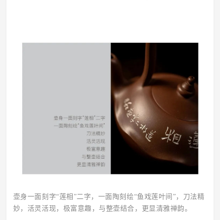
壶身一面刻字“莲相”二字，一面陶刻绘“鱼戏莲叶间”，刀法精
妙，活灵活现，极富意趣，与整壶结合，更显清雅禅韵。