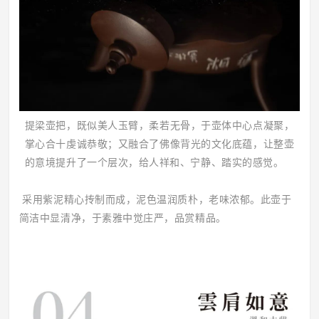
提梁壶把，既似美人玉臂，柔若无骨，于壶体中心点凝聚，
掌心合十虔诚恭敬；又融合了佛像背光的文化底蕴，让整壶
的意境提升了一个层次，给人祥和、宁静、踏实的感觉。
采用紫泥精心抟制而成，泥色温润质朴，老味浓郁。此壶于
简洁中显清净，于素雅中觉庄严，品赏精品。