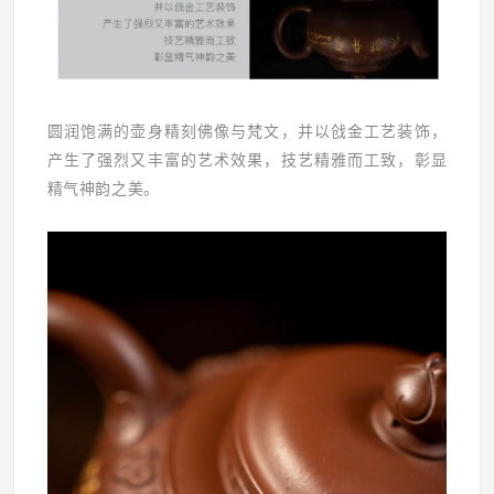
圆润饱满的壶身精刻佛像与梵文，并以戗金工艺装饰，
产生了强烈又丰富的艺术效果，技艺精雅而工致，彰显
精气神韵之美。