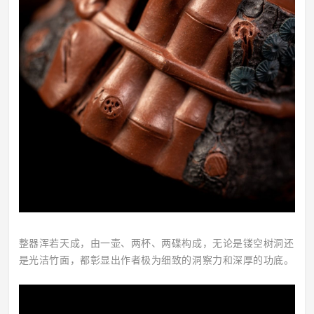
整器浑若天成，由一壶、两杯、两碟构成，无论是镂空树洞还
是光洁竹面，都彰显出作者极为细致的洞察力和深厚的功底。