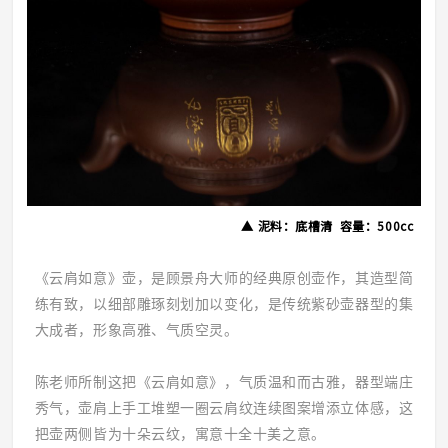
▲
泥料：底槽清 容量：500cc
《云肩如意》壶，是顾景舟大师的经典原创壶作，其造型简
练有致，以细部雕琢刻划加以变化，是传统紫砂壶器型的集
大成者，形象高雅、气质空灵。
陈老师所制这把《云肩如意》，气质温和而古雅，器型端庄
秀气，壶肩上手工堆塑一圈云肩纹连续图案增添立体感，这
把壶两侧皆为十朵云纹，寓意十全十美之意。